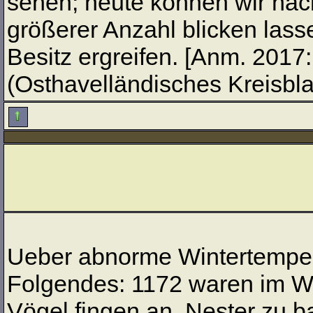
sehen; heute können wir nac
größerer Anzahl blicken lass
Besitz ergreifen. [Anm. 2017
(Osthavelländisches Kreisblat
Ueber abnorme Wintertempera
Folgendes: 1172 waren im Wi
Vögel fingen an, Nester zu b