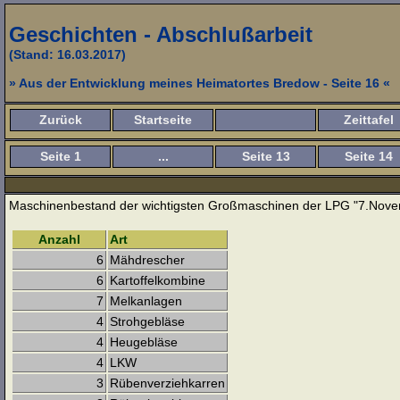
Geschichten - Abschlußarbeit
(Stand: 16.03.2017)
» Aus der Entwicklung meines Heimatortes Bredow - Seite 16 «
Zurück
Startseite
Zeittafel
Seite 1
...
Seite 13
Seite 14
Maschinenbestand der wichtigsten Großmaschinen der LPG "7.Nove
Anzahl
Art
6
Mähdrescher
6
Kartoffelkombine
7
Melkanlagen
4
Strohgebläse
4
Heugebläse
4
LKW
3
Rübenverziehkarren