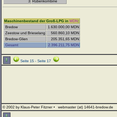
3
Rübenkombine
Maschinenbestand der Groß-LPG in
MDN
:
Bredow
1.630.000,00 MDN
Zeestow und Brieselang
560.860,10 MDN
Bredow-Glien
205.351,65 MDN
Gesamt
2.396.211,75 MDN
Seite 15 - Seite 17
© 2002 by Klaus-Peter Fitzner • webmaster (at) 14641-bredow.de