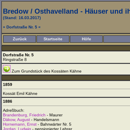
Bredow / Osthavelland - Häuser und 
(Stand: 16.03.2017)
» Dorfstraße Nr. 5 «
Zurück
Startseite
Höfe
Dorfstraße Nr. 5
Ringstraße 8
Zum Grundstück des Kossäten Kähne
1859
Kossät Emil Kähne
1886
Adreßbuch:
Brandenburg, Friedrich
- Maurer
Däkow, August
- Handelsmann
Hornemann, Ernst
- Bahnwärter Nr. 5
Jordan, Ludwig
- pensionierter Lehrer