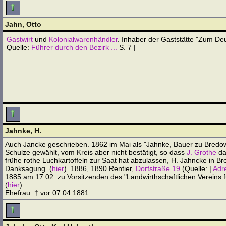
Jahn, Otto
Gastwirt
und
Kolonialwarenhändler
. Inhaber der Gaststätte "Zum Deu
Quelle:
Führer durch den Bezirk ...
S. 7 |
Jahnke, H.
Auch Jancke geschrieben. 1862 im Mai als "Jahnke, Bauer zu Bred
Schulze gewählt, vom Kreis aber nicht bestätigt, so dass
J. Grothe
das
frühe rothe Luchkartoffeln zur Saat hat abzulassen, H. Jahncke in 
Danksagung. (
hier
). 1886, 1890 Rentier,
Dorfstraße 19
(Quelle: |
Adr
1885 am 17.02. zu Vorsitzenden des "Landwirthschaftlichen Vereins f
(
hier
).
Ehefrau: † vor 07.04.1881