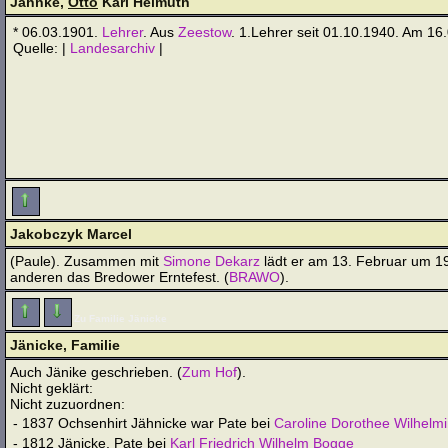
Jahnke,
Otto
Karl Helmuth
* 06.03.1901.
Lehrer
. Aus
Zeestow
. 1.Lehrer seit 01.10.1940. Am 16
Quelle: |
Landesarchiv
|
Jakobczyk Marcel
(Paule). Zusammen mit
Simone Dekarz
lädt er am 13. Februar um 19
anderen das Bredower Erntefest. (
BRAWO
).
Zu Familie Jänicke
Jänicke, Familie
Auch Jänike geschrieben. (
Zum Hof
).
Nicht geklärt:
Nicht zuzuordnen:
- 1837
Ochsenhirt Jähnicke war Pate bei
Caroline Dorothee Wilhelmi
- 1812
Jänicke, Pate bei
Karl Friedrich Wilhelm Bogge