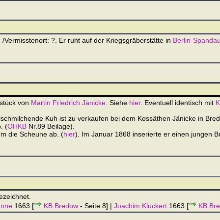
Vermisstenort: ?. Er ruht auf der Kriegsgräberstätte in
Berlin-Spanda
dstück von
Martin Friedrich Jänicke
. Siehe
hier
. Eventuell identisch mit
K
frischmilchende Kuh ist zu verkaufen bei dem Kossäthen Jänicke in Bred
. (
OHKB
Nr.89 Beilage).
hm die Scheune ab. (
hier
). Im Januar 1868 inserierte er einen jungen 
ezeichnet.
anne
1663 [
KB Bredow
- Seite 8] |
Joachim Kluckert
1663 [
KB Br