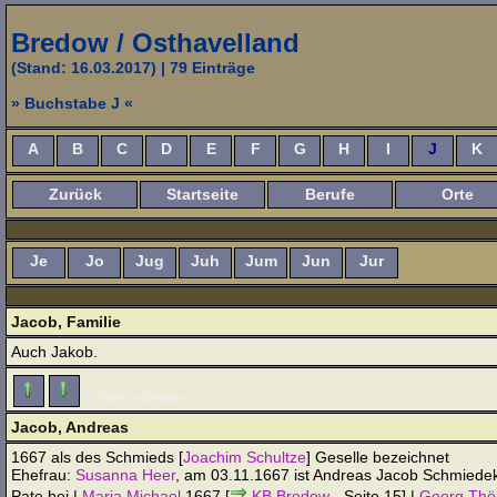
Bredow / Osthavelland
(Stand: 16.03.2017)
| 79 Einträge
» Buchstabe J «
A
B
C
D
E
F
G
H
I
J
K
Zurück
Startseite
Berufe
Orte
Je
Jo
Jug
Juh
Jum
Jun
Jur
Jacob, Familie
Auch Jakob.
Zu Familie Jänicke
Jacob, Andreas
1667 als des Schmieds [
Joachim Schultze
] Geselle bezeichnet
Ehefrau:
Susanna Heer
, am 03.11.1667 ist Andreas Jacob Schmiedek
Pate bei |
Maria Michael
1667 [
KB Bredow
- Seite 15] |
Georg Thö