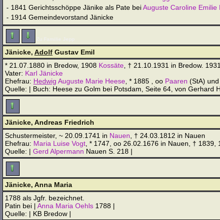
- 1841
Gerichtsschöppe Jänike als Pate bei
Auguste Caroline Emilie
- 1914
Gemeindevorstand Jänicke
Zu Familie Jepp
Jänicke,
Adolf
Gustav Emil
* 21.07.1880 in Bredow, 1908
Kossäte
, † 21.10.1931 in Bredow. 193
Vater:
Karl Jänicke
Ehefrau:
Hedwig
Auguste Marie Heese
, * 1885 , oo
Paaren
(StA) und
Quelle: | Buch: Heese zu Golm bei Potsdam, Seite 64, von Gerhard H
Jänicke, Andreas Friedrich
Schustermeister, ~ 20.09.1741 in
Nauen
, † 24.03.1812 in Nauen
Ehefrau:
Maria Luise Vogt
, * 1747, oo 26.02.1676 in Nauen, † 1839, 
Quelle: |
Gerd Alpermann
Nauen S. 218 |
Jänicke, Anna Maria
1788 als Jgfr. bezeichnet.
Patin bei |
Anna Maria Oehls
1788 |
Quelle: | KB Bredow |