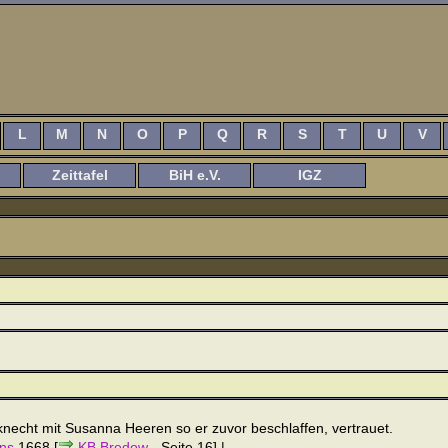
L
M
N
O
P
Q
R
S
T
U
V
Zeittafel
BiH e.V.
IGZ
necht mit Susanna Heeren so er zuvor beschlaffen, vertrauet.
ns
1668 [
KB Bredow
- Seite 16] |