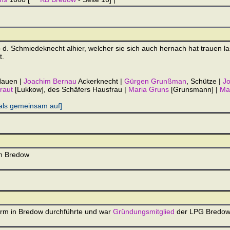
. Schmiedeknecht alhier, welcher sie sich auch hernach hat trauen las
t.
Nauen |
Joachim Bernau
Ackerknecht |
Gürgen Grunßman
, Schütze |
Jo
raut
[Lukkow], des Schäfers Hausfrau |
Maria Gruns
[Grunsmann] |
Ma
mals gemeinsam auf]
in Bredow
orm in Bredow durchführte und war
Gründungsmitglied
der LPG Bredow