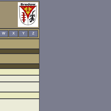
W
X
Y
Z