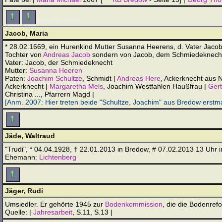
Zu Familie Jänicke
Jacob, Maria
* 28.02.1669, ein Hurenkind Mutter Susanna Heerens, d. Vater Jacob d
Tochter von
Andreas Jacob
sondern von Jacob, dem Schmiedeknech
Vater: Jacob, der Schmiedeknecht
Mutter:
Susanna Heeren
Paten:
Joachim Schultze
, Schmidt |
Andreas Here
, Ackerknecht aus 
Ackerknecht |
Margaretha Mels
, Joachim Westfahlen Haußfrau |
Gert
Christina ..., Pfarrern Magd |
[Anm. 2007: Hier treten beide "Schultze, Joachim" aus Bredow erst
Jäde, Waltraud
"Trudi", * 04.04.1928, † 22.01.2013 in Bredow, # 07.02.2013 13 Uhr 
Ehemann:
Lichtenberg
Jäger, Rudi
Umsiedler. Er gehörte 1945 zur
Bodenkommission
, die die Bodenref
Quelle: |
Jahresarbeit
, S.11, S.13 |