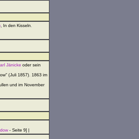
u
, In den Kisseln.
arl Jänicke
oder sein
ow" (Juli 1857). 1863 im
Bullen und im November
edow
- Seite 9] |