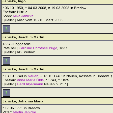
Jänicke, Ingo
* 06.10.1950, † 04.03.2008, # 19.03.2008 in Bredow
Ehefrau: Hiltrud
Sohn:
Mike Jänicke
Quelle: | MAZ vom 15./16. März 2008 |
Jänicke, Joachim Martin
1837 Junggeselle
Pate bei |
Caroline Dorothee Buge
, 1837
Quelle: | KB Bredow |
Jänicke, Joachim Martin
* 13.10.1740 in
Nauen
, ~ 13.10.1740 in Nauen, Kossäte in Bredow, 
Ehefrau:
Anna Maria Öhls
, * 1743, † 1825
Quelle: |
Gerd Alpermann
Nauen S. 217 |
Jänicke, Johanna Maria
* 17.06.1771 in Bredow
Vater:
Martin Jänicke