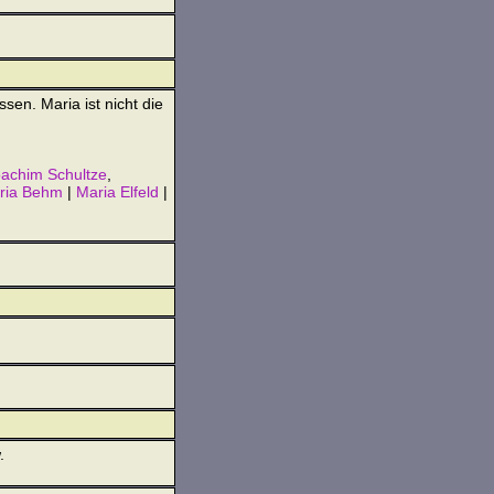
sen. Maria ist nicht die
achim Schultze
,
ria Behm
|
Maria Elfeld
|
.