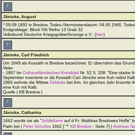
Jänicke, August
* 09.09.1892 in Bredow, Todes-/Vermisstendatum: 04.05.1945, Todes-/
Endgrablage: Block IVb Reihe 13 Grab 32
Volksbund Deutsche Kriegsgräberfürsorge e.V.: (
hier
)
Jänicke, Carl Friedrich
Um 1849 als Kossäth in Bredow bezeichnet. Er übernahm das Grun
Vater.
- 1857 Im
Osthavelländischen Kreisblatt
Nr. 52 S. 208: "Eine starke 
September inserierte er als Kossäth Carl Jänicke eine Kuh nebst Kalb
1865 wohnte die Wittwe
Zehlicke
bei ihm. Im gleichen Jahr brannte i
eine Kuh mit Kalb.
Quelle | KB Bredow |
Jänicke, Catharina
1662 wurde sie als "
Schließerin
auf d Fr. Matthias Bredowes Hoffe" b
Patin bei |
Peter Schultze
1662 [
KB Bredow
- Seite 7] |
Andreas S